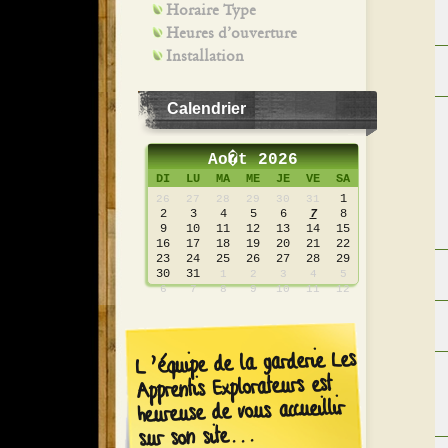
Horaire Type
Heures d’ouverture
Installation
Calendrier
Ao�t 2026
DI
LU
MA
ME
JE
VE
SA
1
26
27
28
29
30
31
2
3
4
5
6
7
8
9
10
11
12
13
14
15
16
17
18
19
20
21
22
23
24
25
26
27
28
29
30
31
1
2
3
4
5
6
7
8
9
10
11
12
L’équipe de la garderie Les
Apprentis Explorateurs est
heureuse de vous accueillir
sur son site...