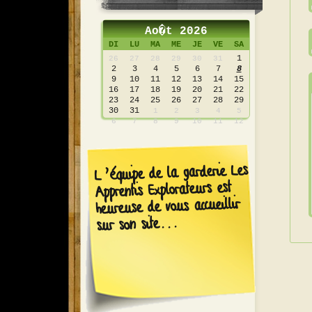
Ao�t 2026
DI
LU
MA
ME
JE
VE
SA
1
26
27
28
29
30
31
2
3
4
5
6
7
8
9
10
11
12
13
14
15
16
17
18
19
20
21
22
23
24
25
26
27
28
29
30
31
1
2
3
4
5
6
7
8
9
10
11
12
L’équipe de la garderie Les
Apprentis Explorateurs est
heureuse de vous accueillir
sur son site...