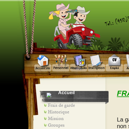
FR
Accueil
Frais de garde
Historique
Mission
La g
Groupes
non 