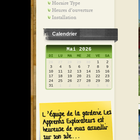
Horaire Type
Heures d’ouverture
Installation
Calendrier
Mai 2026
DI
LU
MA
ME
JE
VE
SA
1
2
26
27
28
29
30
3
4
5
6
7
8
9
10
11
12
13
14
15
16
17
18
19
20
21
22
23
24
25
26
27
28
29
30
31
1
2
3
4
5
6
L’équipe de la garderie Les
Apprentis Explorateurs est
heureuse de vous accueillir
sur son site...