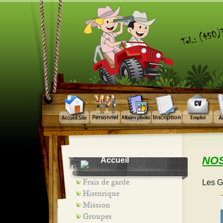
NOS
Accueil
Frais de garde
Les G
Historique
Mission
Groupes