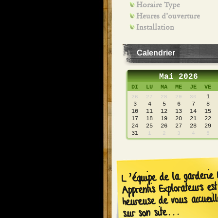
Horaire Type
Heures d’ouverture
Installation
Calendrier
Mai 2026
DI
LU
MA
ME
JE
VE
1
26
27
28
29
30
3
4
5
6
7
8
10
11
12
13
14
15
17
18
19
20
21
22
24
25
26
27
28
29
31
1
2
3
4
5
L’équipe de la garderie 
Apprentis Explorateurs est
heureuse de vous accueill
sur son site...