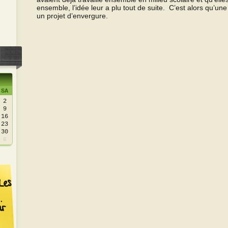
ensemble, l’idée leur a plu tout de suite. C’est alors qu’un
un projet d’envergure.
SA
2
9
16
23
30
6
Les
ir