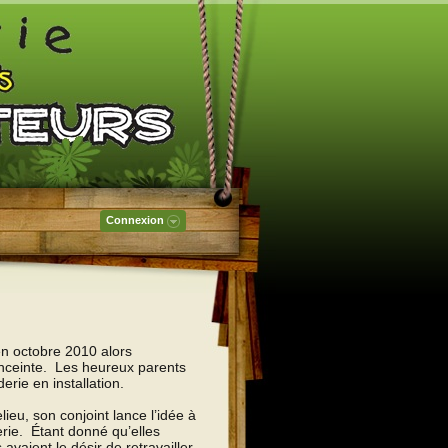
Connexion
en octobre 2010 alors
t enceinte. Les heureux parents
erie en installation.
ieu, son conjoint lance l’idée à
erie. Étant donné qu’elles
 avaient le désir de retravailler