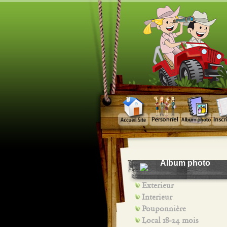
Album photo
Exterieur
Interieur
Pouponnière
Local 18-24 mois