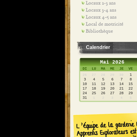
Locaux 2-3 ans
Locaux 3-4 ans
Locaux 4-5 ans
Local de motricité
Bibliothèque
Calendrier
Mai 2026
DI
LU
MA
ME
JE
VE
1
26
27
28
29
30
3
4
5
6
7
8
10
11
12
13
14
15
17
18
19
20
21
22
24
25
26
27
28
29
31
1
2
3
4
5
L’équipe de la garderie 
Apprentis Explorateurs est