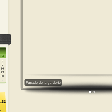
SA
2
9
16
23
30
6
Façade de la garderie
Les