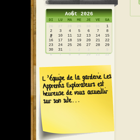
Ao�t 2026
DI
LU
MA
ME
JE
VE
SA
1
26
27
28
29
30
31
2
3
4
5
6
7
8
9
10
11
12
13
14
15
16
17
18
19
20
21
22
23
24
25
26
27
28
29
30
31
1
2
3
4
5
6
7
8
9
10
11
12
L’équipe de la garderie Les
Apprentis Explorateurs est
heureuse de vous accueillir
sur son site...