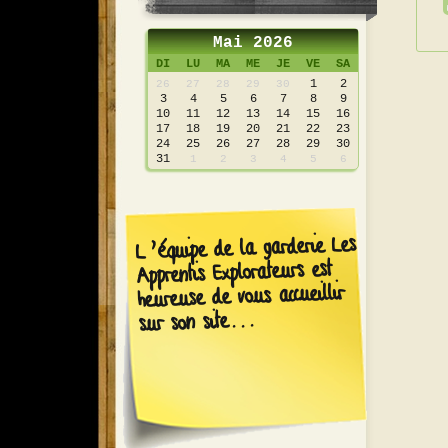
Mai 2026
DI
LU
MA
ME
JE
VE
SA
1
2
26
27
28
29
30
3
4
5
6
7
8
9
10
11
12
13
14
15
16
17
18
19
20
21
22
23
24
25
26
27
28
29
30
31
1
2
3
4
5
6
L’équipe de la garderie Les
Apprentis Explorateurs est
heureuse de vous accueillir
sur son site...