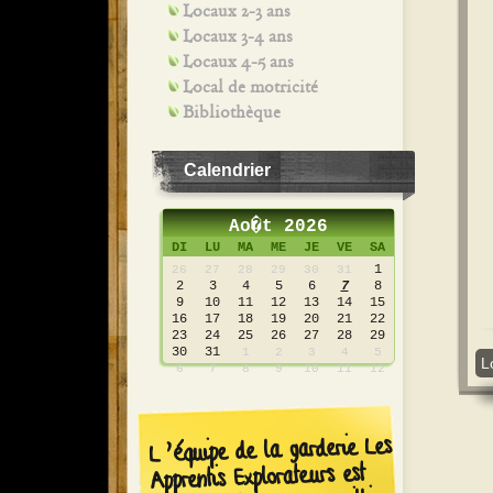
Locaux 2-3 ans
Locaux 3-4 ans
Locaux 4-5 ans
Local de motricité
Bibliothèque
Calendrier
Ao�t 2026
DI
LU
MA
ME
JE
VE
SA
1
26
27
28
29
30
31
2
3
4
5
6
7
8
9
10
11
12
13
14
15
16
17
18
19
20
21
22
23
24
25
26
27
28
29
30
31
1
2
3
4
5
Local Bleu Royal
6
7
8
9
10
11
12
L’équipe de la garderie Les
Apprentis Explorateurs est