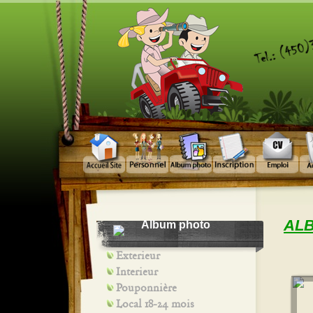
ALB
Album photo
Exterieur
Interieur
Pouponnière
Local 18-24 mois