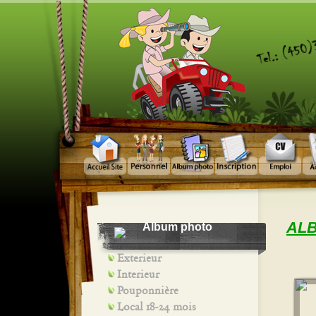
ALB
Album photo
Exterieur
Interieur
Pouponnière
Local 18-24 mois