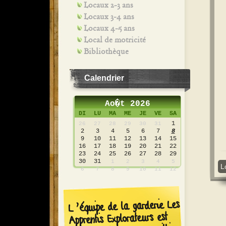
Locaux 2-3 ans
Locaux 3-4 ans
Locaux 4-5 ans
Local de motricité
Bibliothèque
Calendrier
Ao�t 2026
DI
LU
MA
ME
JE
VE
SA
1
26
27
28
29
30
31
2
3
4
5
6
7
8
9
10
11
12
13
14
15
16
17
18
19
20
21
22
23
24
25
26
27
28
29
30
31
1
2
3
4
5
L
6
7
8
9
10
11
12
L’équipe de la garderie Les
Apprentis Explorateurs est