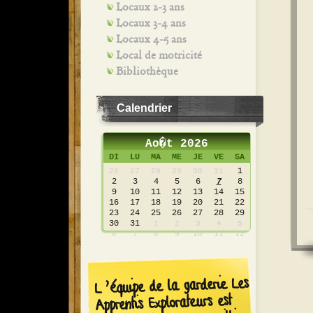
Locaux 2-3 ans
Locaux 3-4 ans
Locaux 4-5 ans
Local de motricité
Bibliothèque
Calendrier
Ao�t 2026
DI
LU
MA
ME
JE
VE
SA
1
26
27
28
29
30
31
2
3
4
5
6
7
8
9
10
11
12
13
14
15
16
17
18
19
20
21
22
23
24
25
26
27
28
29
30
31
1
2
3
4
5
6
7
8
9
10
11
12
L’équipe de la garderie Les
Apprentis Explorateurs est