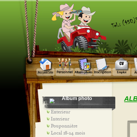
AL
Album photo
Exterieur
Interieur
Pouponnière
Local 18-24 mois