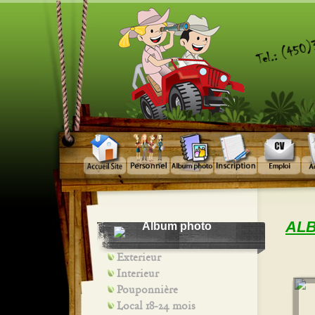
AL
Album photo
Exterieur
Interieur
Pouponnière
Local 18-24 mois