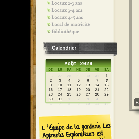
Locaux 2-3 ans
Locaux 3-4 ans
Locaux 4-5 ans
Local de motricité
Bibliothèque
Calendrier
Ao�t 2026
DI
LU
MA
ME
JE
VE
SA
1
26
27
28
29
30
31
2
3
4
5
6
7
8
9
10
11
12
13
14
15
16
17
18
19
20
21
22
23
24
25
26
27
28
29
30
31
1
2
3
4
5
F
6
7
8
9
10
11
12
L’équipe de la garderie Les
Apprentis Explorateurs est