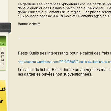
La garderie Les Apprentis Explorateurs est une garderie p
dans le quartier des Colibris à Saint-Jean-sur-Richelieu. La
garde éducatif à 75 enfants de la région. Les places seront
: 15 poupons
âgés
de 3 à 18 mois et 60 enfants
âgés
de 18
Bonne visite !!
SA
3
Petits Outils très intéressants pour le calcul des frais
10
17
24
http://seecm.wordpress.com/2013/03/05/2-outils-evaluation-du-co
31
7
Le calcul du fichier Excel donne un aperçu très réalis
les garderies privées non subventionnées.
Les
ir