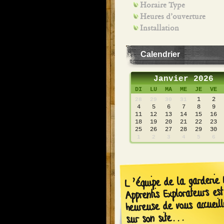
Horaire Type
Heures d’ouverture
Installation
Calendrier
Janvier 2026
DI
LU
MA
ME
JE
VE
1
2
28
29
30
31
4
5
6
7
8
9
11
12
13
14
15
16
18
19
20
21
22
23
25
26
27
28
29
30
1
2
3
4
5
6
L’équipe de la garderie 
Apprentis Explorateurs est
heureuse de vous accueill
sur son site...