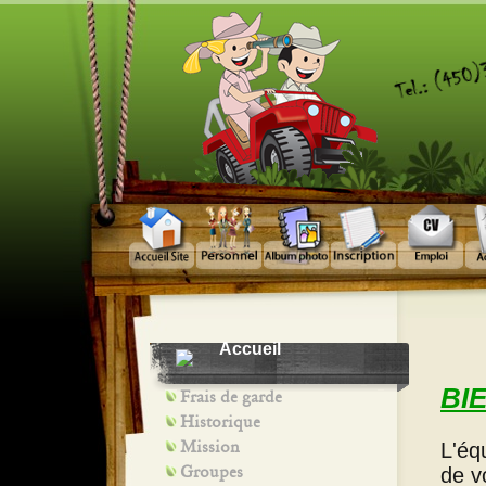
Accueil
BI
Frais de garde
Historique
Mission
L'éq
Groupes
de v