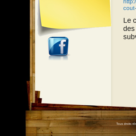
http
cout
Le c
des 
sub
Tous droits r