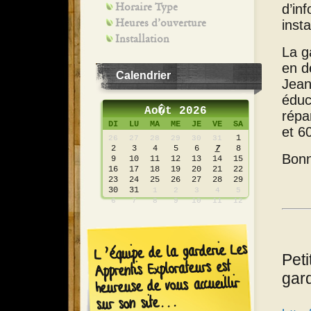
Horaire Type
d’in
Heures d’ouverture
inst
Installation
La g
en d
Calendrier
Jean
éduc
Ao�t 2026
répa
DI
LU
MA
ME
JE
VE
SA
et 6
1
26
27
28
29
30
31
2
3
4
5
6
7
8
Bonne
9
10
11
12
13
14
15
16
17
18
19
20
21
22
23
24
25
26
27
28
29
30
31
1
2
3
4
5
6
7
8
9
10
11
12
L’équipe de la garderie Les
Peti
Apprentis Explorateurs est
gar
heureuse de vous accueillir
sur son site...